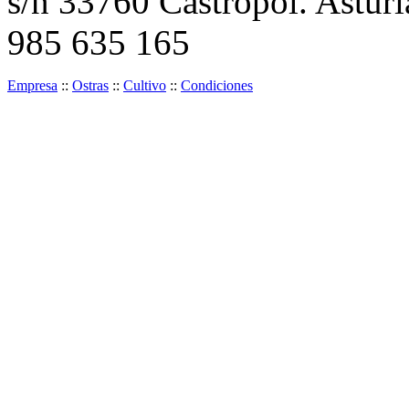
s/n 33760 Castropol. Asturi
985 635 165
Empresa
::
Ostras
::
Cultivo
::
Condiciones