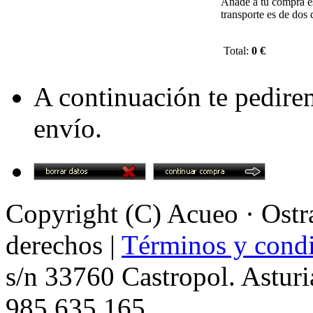
Añade a tu compra es
transporte es de dos
Total:
0 €
A continuación te pedire
envío.
Copyright (C) Acueo · Ostra
derechos |
Términos y condi
s/n 33760 Castropol. Asturi
985 635 165